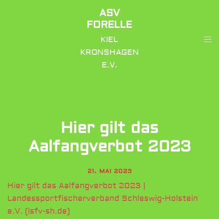
Zum
ASV
Inhalt
FORELLE
springen
Me
KIEL
ums
KRONSHAGEN
E.V.
Hier gilt das
Aalfangverbot 2023
21. MAI 2023
Hier gilt das Aalfangverbot 2023 |
Landessportfischerverband Schleswig-Holstein
e.V. (lsfv-sh.de)